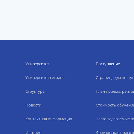
Университет
Поступление
Университет сегодня
Страница для пост
Структура
План приёма, рейти
Новости
Стоимость обучени
Контактная информация
Часто задаваемые 
История
Довузовская подгот