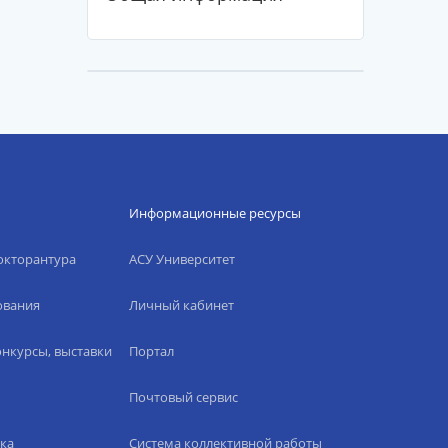
Информационные ресурсы
окторантура
АСУ Университет
ования
Личный кабинет
нкурсы, выставки
Портал
Почтовый сервис
ка
Система коллективной работы