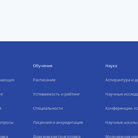
Обучение
Наука
упающих
Расписание
Аспирантура и д
нг
Успеваемость и рейтинг
Научные исслед
я
Специальности
Конференции, ко
вопросы
Лицензия и аккредитация
Научные школы
овка
Довузовская подготовка
Молодежная нау