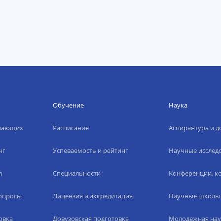
Обучение
Наука
упающих
Расписание
Аспирантура и д
нг
Успеваемость и рейтинг
Научные исслед
я
Специальности
Конференции, ко
вопросы
Лицензия и аккредитация
Научные школы
овка
Довузовская подготовка
Молодежная нау