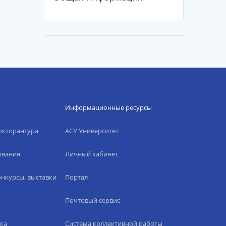
Информационные ресурсы
окторантура
АСУ Университет
ования
Личный кабинет
нкурсы, выставки
Портал
Почтовый сервис
ка
Система коллективной работы