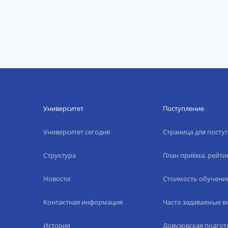
Университет
Поступление
Университет сегодня
Страница для пост
Структура
План приёма, рейти
Новости
Стоимость обучени
Контактная информация
Часто задаваемые 
История
Довузовская подгот