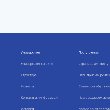
Университет
Поступление
Университет сегодня
Страница для пост
Структура
План приёма, рейти
Новости
Стоимость обучени
Контактная информация
Часто задаваемые 
История
Довузовская подгот