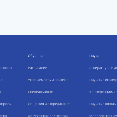
Обучение
Наука
упающих
Расписание
Аспирантура и д
нг
Успеваемость и рейтинг
Научные исслед
я
Специальности
Конференции, ко
вопросы
Лицензия и аккредитация
Научные школы
овка
Довузовская подготовка
Молодежная нау