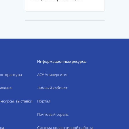
Информационные ресурсы
окторантура
АСУ Университет
ования
Личный кабинет
нкурсы, выставки
Портал
Почтовый сервис
ка
Система коллективной работы