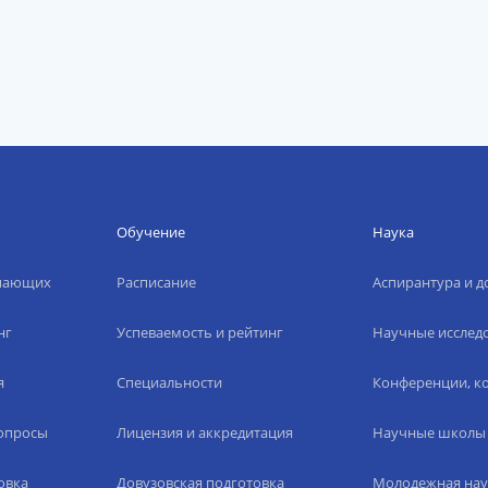
Обучение
Наука
упающих
Расписание
Аспирантура и д
нг
Успеваемость и рейтинг
Научные исслед
я
Специальности
Конференции, ко
вопросы
Лицензия и аккредитация
Научные школы
овка
Довузовская подготовка
Молодежная нау