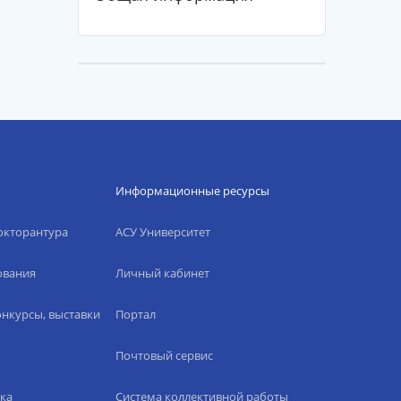
Информационные ресурсы
окторантура
АСУ Университет
ования
Личный кабинет
нкурсы, выставки
Портал
Почтовый сервис
ка
Система коллективной работы