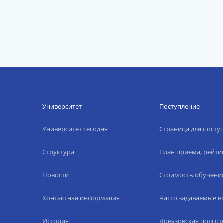
Университет
Поступление
Университет сегодня
Страница для пост
Структура
План приёма, рейти
Новости
Стоимость обучени
Контактная информация
Часто задаваемые 
История
Довузовская подгот