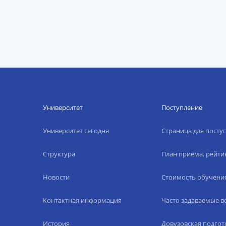
Университет
Поступление
Университет сегодня
Страница для пост
Структура
План приёма, рейти
Новости
Стоимость обучени
Контактная информация
Часто задаваемые 
История
Довузовская подгот