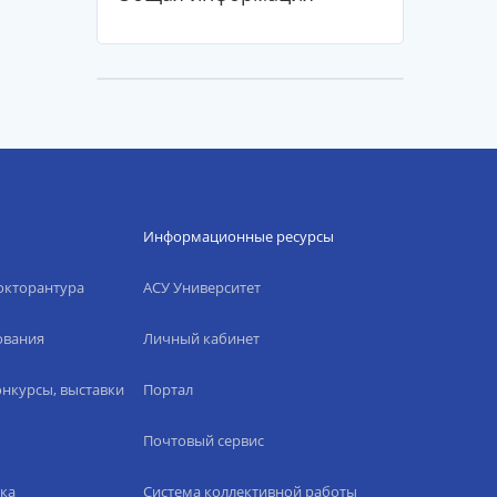
Информационные ресурсы
окторантура
АСУ Университет
ования
Личный кабинет
нкурсы, выставки
Портал
Почтовый сервис
ка
Система коллективной работы