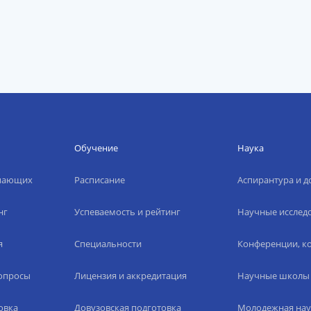
Обучение
Наука
упающих
Расписание
Аспирантура и д
нг
Успеваемость и рейтинг
Научные исслед
я
Специальности
Конференции, ко
вопросы
Лицензия и аккредитация
Научные школы
овка
Довузовская подготовка
Молодежная нау