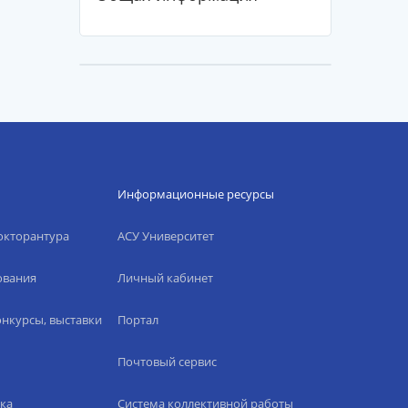
Информационные ресурсы
окторантура
АСУ Университет
ования
Личный кабинет
нкурсы, выставки
Портал
Почтовый сервис
ка
Система коллективной работы