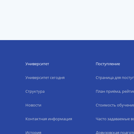
Университет
Поступление
Университет сегодня
Страница для пост
Структура
План приёма, рейти
Новости
Стоимость обучени
Контактная информация
Часто задаваемые 
История
Довузовская подгот