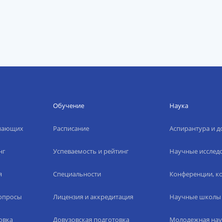
Обучение
Наука
упающих
Расписание
Аспирантура и д
нг
Успеваемость и рейтинг
Научные исслед
я
Специальности
Конференции, ко
вопросы
Лицензия и аккредитация
Научные школы
овка
Довузовская подготовка
Молодежная нау