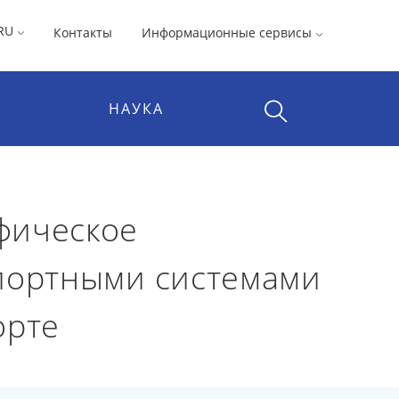
RU
Контакты
Информационные сервисы
НАУКА
фическое
спортными системами
орте