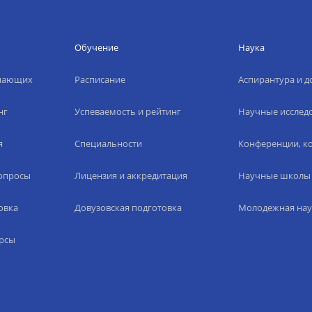
Обучение
Наука
упающих
Расписание
Аспирантура и д
нг
Успеваемость и рейтинг
Научные исслед
я
Специальности
Конференции, ко
вопросы
Лицензия и аккредитация
Научные школы
овка
Довузовская подготовка
Молодежная нау
рсы