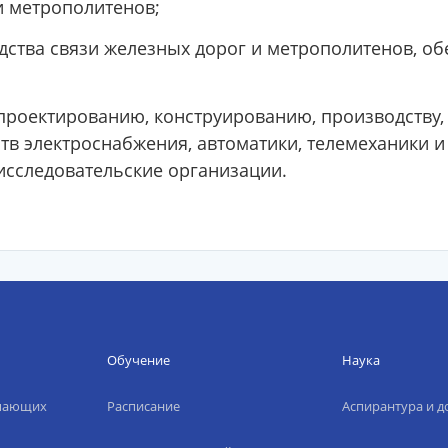
и метрополитенов;
дства связи железных дорог и метрополитенов, 
проектированию, конструированию, производству, 
в электроснабжения, автоматики, телемеханики и 
исследовательские организации.
Обучение
Наука
упающих
Расписание
Аспирантура и д