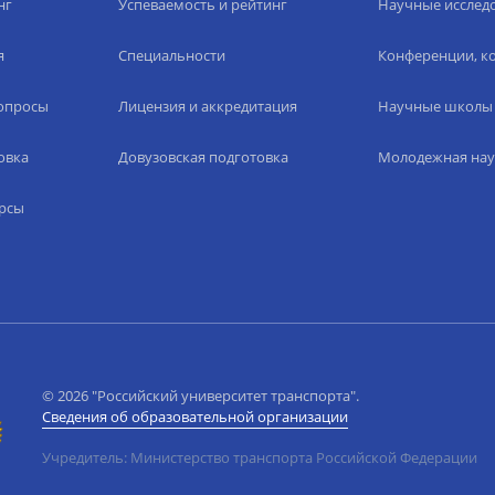
нг
Успеваемость и рейтинг
Научные исслед
я
Специальности
Конференции, ко
вопросы
Лицензия и аккредитация
Научные школы
овка
Довузовская подготовка
Молодежная нау
рсы
© 2026 "Российский университет транспорта".
Сведения об образовательной организации
Учредитель: Министерство транспорта Российской Федерации