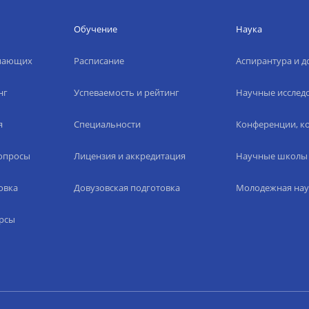
Обучение
Наука
упающих
Расписание
Аспирантура и д
нг
Успеваемость и рейтинг
Научные исслед
я
Специальности
Конференции, ко
вопросы
Лицензия и аккредитация
Научные школы
овка
Довузовская подготовка
Молодежная нау
рсы