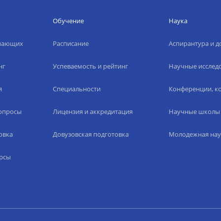
Обучение
Наука
упающих
Расписание
Аспирантура и д
нг
Успеваемость и рейтинг
Научные исслед
я
Специальности
Конференции, ко
вопросы
Лицензия и аккредитация
Научные школы
овка
Довузовская подготовка
Молодежная нау
рсы