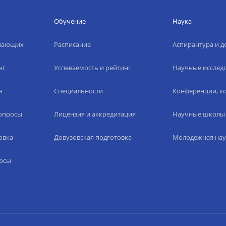
Обучение
Наука
упающих
Расписание
Аспирантура и д
нг
Успеваемость и рейтинг
Научные исслед
я
Специальности
Конференции, ко
вопросы
Лицензия и аккредитация
Научные школы
овка
Довузовская подготовка
Молодежная нау
рсы