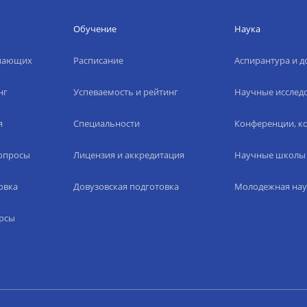
Обучение
Наука
упающих
Расписание
Аспирантура и д
нг
Успеваемость и рейтинг
Научные исслед
я
Специальности
Конференции, ко
вопросы
Лицензия и аккредитация
Научные школы
овка
Довузовская подготовка
Молодежная нау
рсы