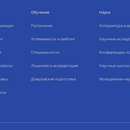
Обучение
Наука
упающих
Расписание
Аспирантура и д
нг
Успеваемость и рейтинг
Научные исслед
я
Специальности
Конференции, ко
вопросы
Лицензия и аккредитация
Научные школы
овка
Довузовская подготовка
Молодежная нау
рсы