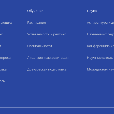
Обучение
Наука
упающих
Расписание
Аспирантура и д
нг
Успеваемость и рейтинг
Научные исслед
я
Специальности
Конференции, ко
вопросы
Лицензия и аккредитация
Научные школы
овка
Довузовская подготовка
Молодежная нау
рсы