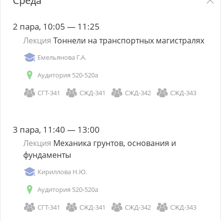
Среда
2 пара, 10:05 — 11:25
Лекция
Тоннели на транспортных магистралях
Емельянова Г.А.
Аудитория 520-520а
СГТ-341
СЖД-341
СЖД-342
СЖД-343
3 пара, 11:40 — 13:00
Лекция
Механика грунтов, основания и
фундаменты
Кириллова Н.Ю.
Аудитория 520-520а
СГТ-341
СЖД-341
СЖД-342
СЖД-343