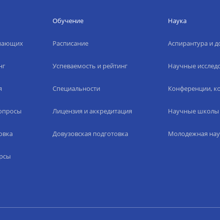
Обучение
Наука
упающих
Расписание
Аспирантура и д
нг
Успеваемость и рейтинг
Научные исслед
я
Специальности
Конференции, ко
вопросы
Лицензия и аккредитация
Научные школы
овка
Довузовская подготовка
Молодежная нау
рсы