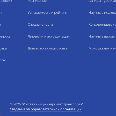
упающих
Расписание
Аспирантура и д
нг
Успеваемость и рейтинг
Научные исслед
я
Специальности
Конференции, ко
вопросы
Лицензия и аккредитация
Научные школы
овка
Довузовская подготовка
Молодежная нау
рсы
© 2026 "Российский университет транспорта".
Сведения об образовательной организации