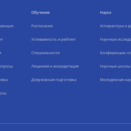
Обучение
Наука
упающих
Расписание
Аспирантура и д
нг
Успеваемость и рейтинг
Научные исслед
я
Специальности
Конференции, ко
вопросы
Лицензия и аккредитация
Научные школы
овка
Довузовская подготовка
Молодежная нау
рсы