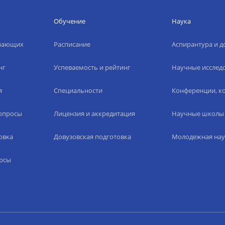
Обучение
Наука
упающих
Расписание
Аспирантура и д
нг
Успеваемость и рейтинг
Научные исслед
я
Специальности
Конференции, ко
вопросы
Лицензия и аккредитация
Научные школы
овка
Довузовская подготовка
Молодежная нау
рсы