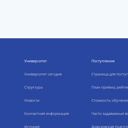
Университет
Поступление
Университет сегодня
Страница для пост
Структура
План приёма, рейти
Новости
Стоимость обучени
Контактная информация
Часто задаваемые 
История
Довузовская подгот