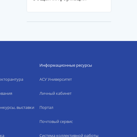
Информационные ресурсы
окторантура
АСУ Университет
ования
Личный кабинет
нкурсы, выставки
Портал
Почтовый сервис
ка
Система коллективной работы