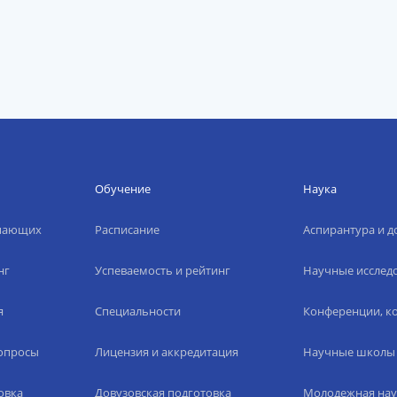
Обучение
Наука
упающих
Расписание
Аспирантура и д
нг
Успеваемость и рейтинг
Научные исслед
я
Специальности
Конференции, ко
вопросы
Лицензия и аккредитация
Научные школы
овка
Довузовская подготовка
Молодежная нау