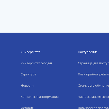
Университет
Поступление
Университет сегодня
Страница для пост
Структура
План приёма, рейти
Новости
Стоимость обучени
Контактная информация
Часто задаваемые 
История
Довузовская подгот