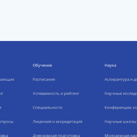
Обучение
Наука
упающих
Расписание
Аспирантура и д
нг
Успеваемость и рейтинг
Научные исслед
я
Специальности
Конференции, ко
вопросы
Лицензия и аккредитация
Научные школы
овка
Довузовская подготовка
Молодежная нау