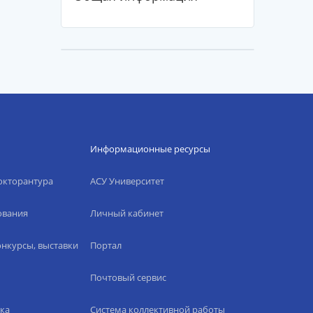
Информационные ресурсы
окторантура
АСУ Университет
ования
Личный кабинет
нкурсы, выставки
Портал
Почтовый сервис
ка
Система коллективной работы