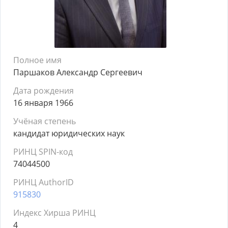
Полное имя
Паршаков Александр Сергеевич
Дата рождения
16 января 1966
Учёная степень
кандидат юридических наук
РИНЦ SPIN-код
74044500
РИНЦ AuthorID
915830
Индекс Хирша РИНЦ
4