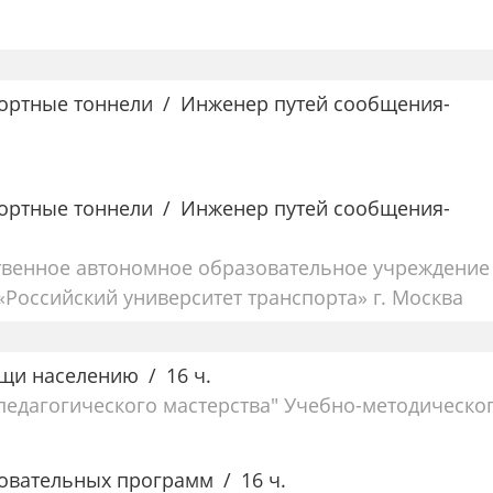
портные тоннели
Инженер путей сообщения-
портные тоннели
Инженер путей сообщения-
твенное автономное образовательное учреждение
Российский университет транспорта» г. Москва
ощи населению
16 ч.
едагогического мастерства" Учебно-методическо
овательных программ
16 ч.