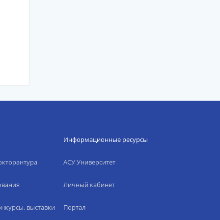
Информационные ресурсы
окторантура
АСУ Университет
ования
Личный кабинет
нкурсы, выставки
Портал