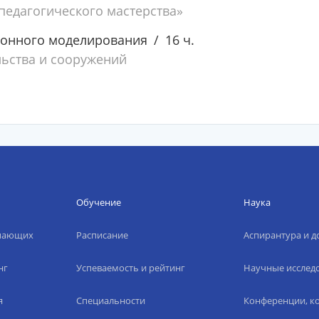
едагогического мастерства»
онного моделирования
16 ч.
льства и сооружений
Обучение
Наука
упающих
Расписание
Аспирантура и д
нг
Успеваемость и рейтинг
Научные исслед
я
Специальности
Конференции, ко