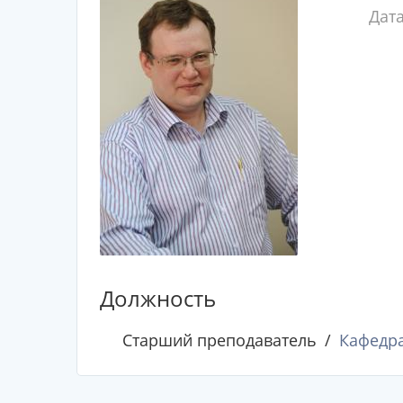
Дат
Должность
Старший преподаватель
Кафедра