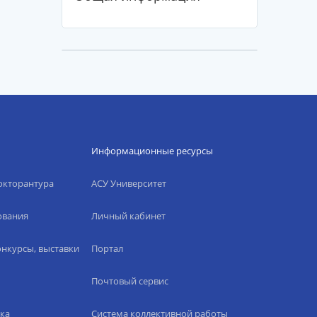
Информационные ресурсы
окторантура
АСУ Университет
ования
Личный кабинет
нкурсы, выставки
Портал
Почтовый сервис
ка
Система коллективной работы