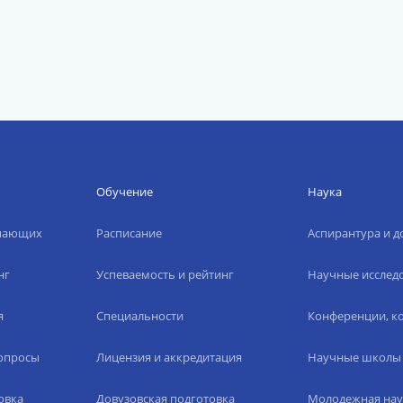
Обучение
Наука
упающих
Расписание
Аспирантура и д
нг
Успеваемость и рейтинг
Научные исслед
я
Специальности
Конференции, ко
вопросы
Лицензия и аккредитация
Научные школы
овка
Довузовская подготовка
Молодежная нау