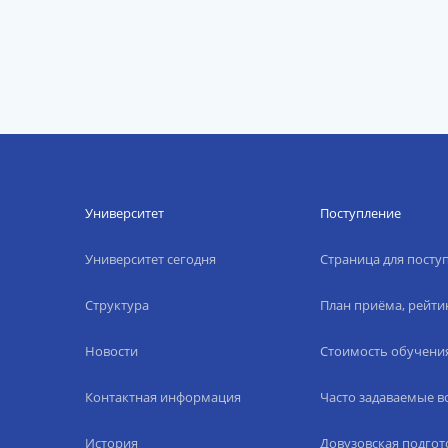
Университет
Поступление
Университет сегодня
Страница для пост
Структура
План приёма, рейти
Новости
Стоимость обучени
Контактная информация
Часто задаваемые 
История
Довузовская подгот