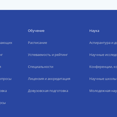
Обучение
Наука
упающих
Расписание
Аспирантура и д
нг
Успеваемость и рейтинг
Научные исслед
я
Специальности
Конференции, ко
вопросы
Лицензия и аккредитация
Научные школы
овка
Довузовская подготовка
Молодежная нау
рсы