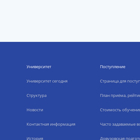
Университет
Поступление
Университет сегодня
Страница для пост
Структура
План приёма, рейти
Новости
Стоимость обучени
Контактная информация
Часто задаваемые 
История
Довузовская подгот