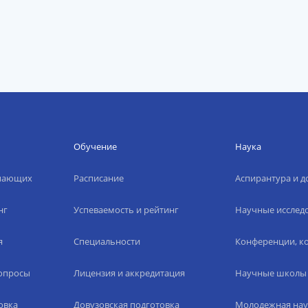
Обучение
Наука
упающих
Расписание
Аспирантура и д
нг
Успеваемость и рейтинг
Научные исслед
я
Специальности
Конференции, ко
вопросы
Лицензия и аккредитация
Научные школы
овка
Довузовская подготовка
Молодежная нау