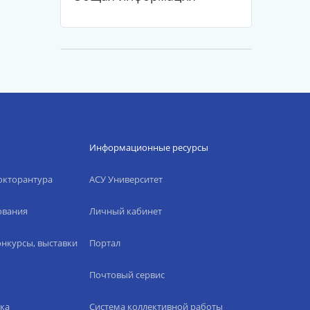
Информационные ресурсы
окторантура
АСУ Университет
ования
Личный кабинет
нкурсы, выставки
Портал
Почтовый сервис
ка
Система коллективной работы