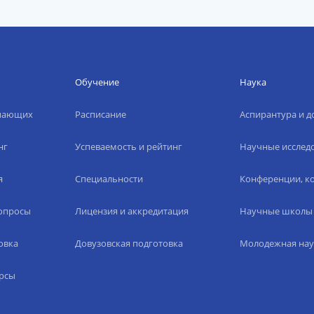
Обучение
Наука
упающих
Расписание
Аспирантура и д
нг
Успеваемость и рейтинг
Научные исслед
я
Специальности
Конференции, ко
вопросы
Лицензия и аккредитация
Научные школы
овка
Довузовская подготовка
Молодежная нау
рсы