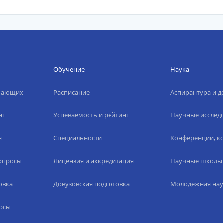
Обучение
Наука
упающих
Расписание
Аспирантура и д
нг
Успеваемость и рейтинг
Научные исслед
я
Специальности
Конференции, ко
вопросы
Лицензия и аккредитация
Научные школы
овка
Довузовская подготовка
Молодежная нау
рсы