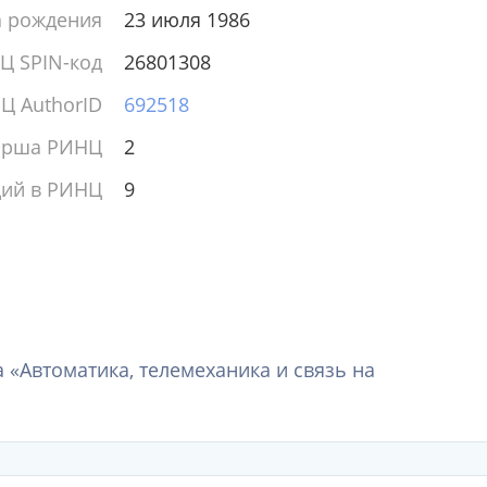
а рождения
23 июля 1986
Ц SPIN-код
26801308
Ц AuthorID
692518
ирша РИНЦ
2
ций в РИНЦ
9
 «Автоматика, телемеханика и связь на