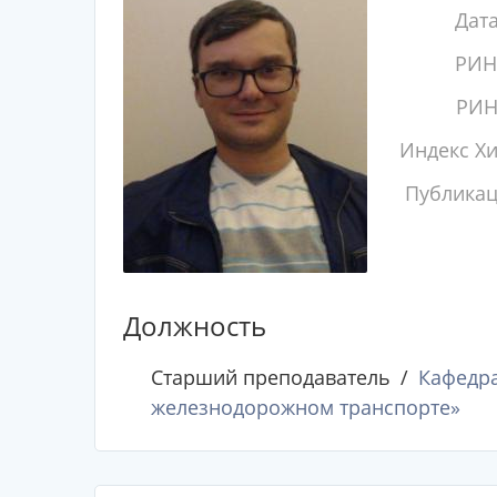
Дат
РИН
РИН
Индекс Х
Публика
Должность
Старший преподаватель
Кафедра
железнодорожном транспорте»