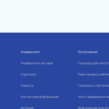
Университет
Поступление
Университет сегодня
Страница для пост
Структура
План приёма, рейти
Новости
Стоимость обучени
Контактная информация
Часто задаваемые 
История
Довузовская подгот