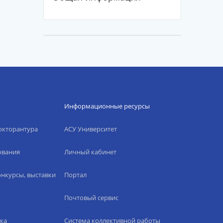
Информационные ресурсы
окторантура
АСУ Университет
ования
Личный кабинет
нкурсы, выставки
Портал
Почтовый сервис
ка
Система коллективной работы