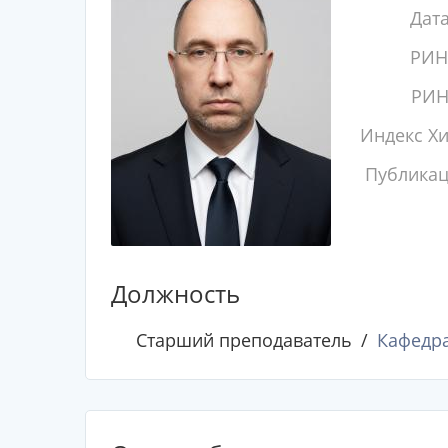
Дат
РИН
РИН
Индекс Х
Публика
Должность
Старший преподаватель
Кафедра