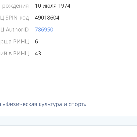
а рождения
10 июля 1974
Ц SPIN-код
49018604
Ц AuthorID
786950
ирша РИНЦ
6
ций в РИНЦ
43
 «Физическая культура и спорт»