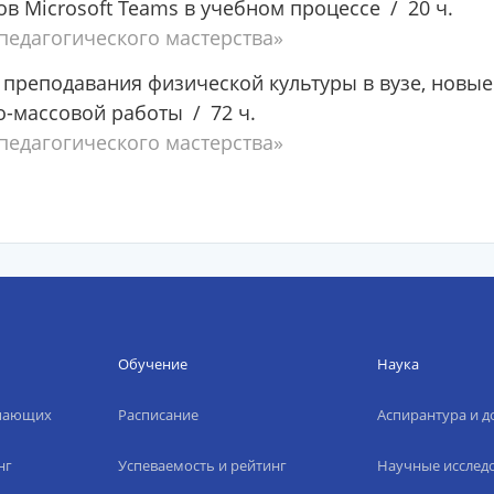
в Microsoft Teams в учебном процессе
20 ч.
едагогического мастерства»
преподавания физической культуры в вузе, новые
о-массовой работы
72 ч.
едагогического мастерства»
Обучение
Наука
упающих
Расписание
Аспирантура и д
нг
Успеваемость и рейтинг
Научные исслед