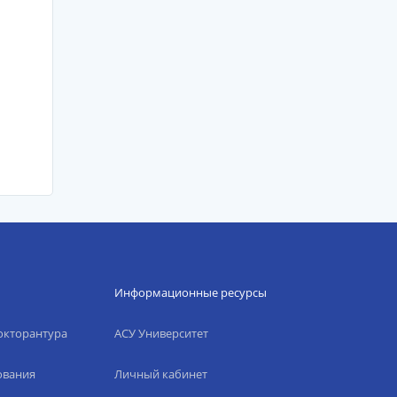
Информационные ресурсы
окторантура
АСУ Университет
ования
Личный кабинет