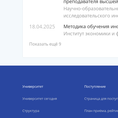
преподавателя высше
Научно-образовательн
исследовательского ин
18.04.2025
Методика обучения ин
Институт экономики и 
Показать ещё 9
Университет
Поступление
Университет сегодня
Страница для пост
Структура
План приёма, рейти