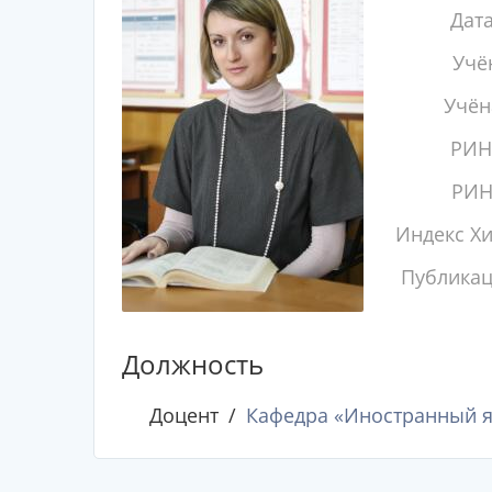
Дат
Учё
Учён
РИН
РИН
Индекс Х
Публика
Должность
Доцент
Кафедра «Иностранный 