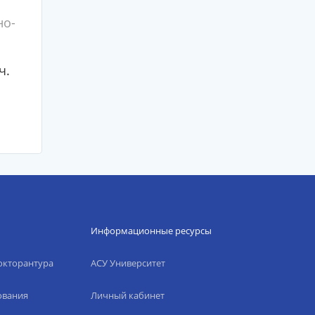
но-
ч.
Информационные ресурсы
окторантура
АСУ Университет
ования
Личный кабинет