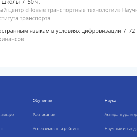
й школы
50 ч.
ый центр «Новые транспортные технологии» Науч
ститута транспорта
остранным языкам в условиях цифровизации
72 
финансов
Обучение
Наука
упающих
Расписание
Аспирантура и д
нг
Успеваемость и рейтинг
Научные исслед