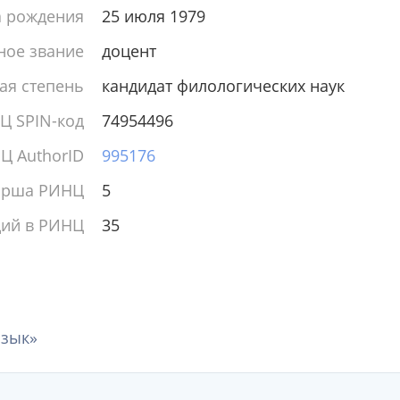
а рождения
25 июля 1979
ное звание
доцент
ая степень
кандидат филологических наук
Ц SPIN-код
74954496
Ц AuthorID
995176
ирша РИНЦ
5
ций в РИНЦ
35
язык»