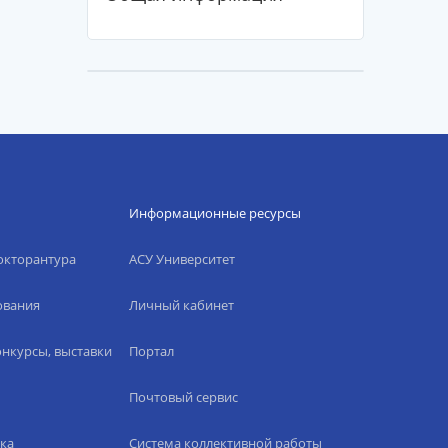
Информационные ресурсы
окторантура
АСУ Университет
ования
Личный кабинет
нкурсы, выставки
Портал
Почтовый сервис
ка
Система коллективной работы