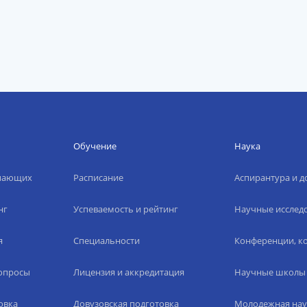
Обучение
Наука
упающих
Расписание
Аспирантура и д
нг
Успеваемость и рейтинг
Научные исслед
я
Специальности
Конференции, ко
вопросы
Лицензия и аккредитация
Научные школы
овка
Довузовская подготовка
Молодежная нау