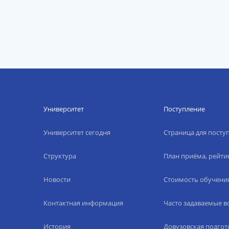
Университет
Поступление
Университет сегодня
Страница для пост
Структура
План приёма, рейти
Новости
Стоимость обучени
Контактная информация
Часто задаваемые 
История
Довузовская подгот