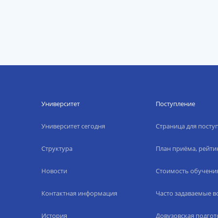
Университет
Поступление
Университет сегодня
Страница для пост
Структура
План приёма, рейти
Новости
Стоимость обучени
Контактная информация
Часто задаваемые 
История
Довузовская подгот