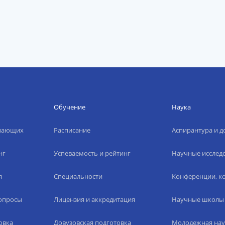
Обучение
Наука
упающих
Расписание
Аспирантура и д
нг
Успеваемость и рейтинг
Научные исслед
я
Специальности
Конференции, ко
вопросы
Лицензия и аккредитация
Научные школы
овка
Довузовская подготовка
Молодежная нау