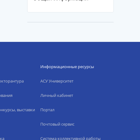
Информационные ресурсы
окторантура
АСУ Университет
ования
Личный кабинет
нкурсы, выставки
Портал
Почтовый сервис
ка
Система коллективной работы