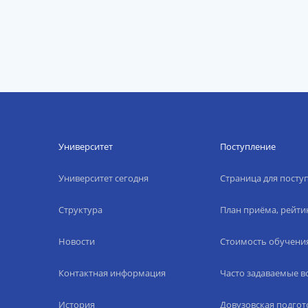
Университет
Поступление
Университет сегодня
Страница для пост
Структура
План приёма, рейти
Новости
Стоимость обучени
Контактная информация
Часто задаваемые 
История
Довузовская подгот