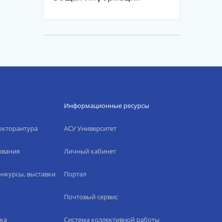
Информационные ресурсы
окторантура
АСУ Университет
ования
Личный кабинет
нкурсы, выставки
Портал
Почтовый сервис
ка
Система коллективной работы