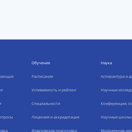
Обучение
Наука
упающих
Расписание
Аспирантура и д
нг
Успеваемость и рейтинг
Научные исслед
я
Специальности
Конференции, ко
вопросы
Лицензия и аккредитация
Научные школы
овка
Довузовская подготовка
Молодежная нау