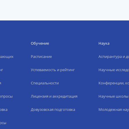
Обучение
Наука
упающих
Расписание
Аспирантура и д
нг
Успеваемость и рейтинг
Научные исслед
я
Специальности
Конференции, ко
вопросы
Лицензия и аккредитация
Научные школы
овка
Довузовская подготовка
Молодежная нау
рсы