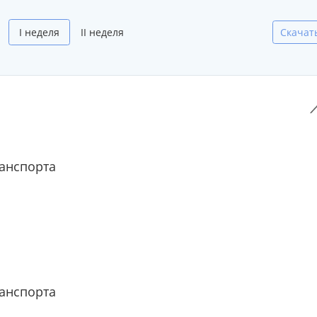
I неделя
II неделя
Скачат
анспорта
анспорта