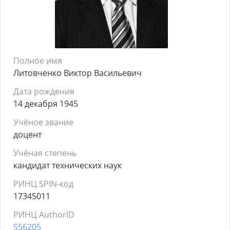
Полное имя
Литовченко Виктор Васильевич
Дата рождения
14 декабря 1945
Учёное звание
доцент
Учёная степень
кандидат технических наук
РИНЦ SPIN-код
17345011
РИНЦ AuthorID
556205