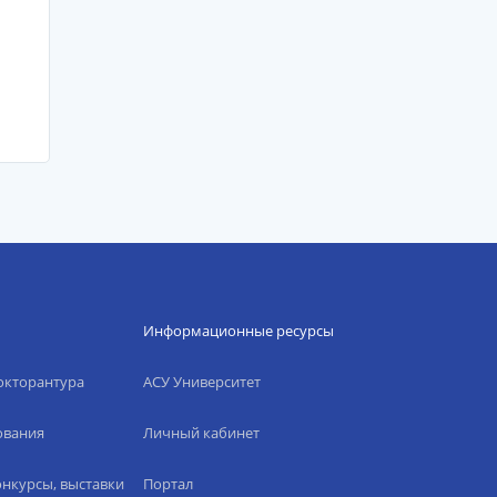
Информационные ресурсы
окторантура
АСУ Университет
ования
Личный кабинет
нкурсы, выставки
Портал