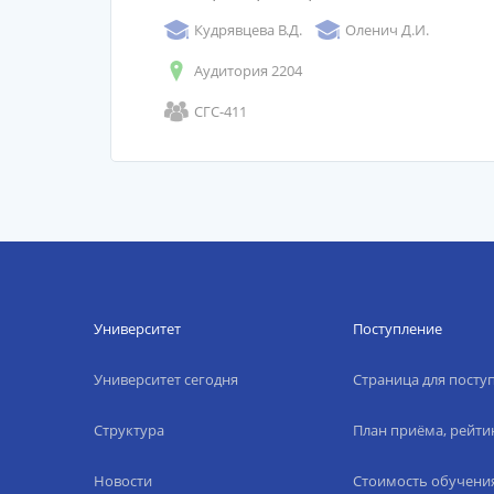
Кудрявцева В.Д.
Оленич Д.И.
Аудитория 2204
СГС-411
Университет
Поступление
Университет сегодня
Страница для пост
Структура
План приёма, рейти
Новости
Стоимость обучени