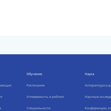
Обучение
Наука
упающих
Расписание
Аспирантура и д
нг
Успеваемость и рейтинг
Научные исслед
я
Специальности
Конференции, ко