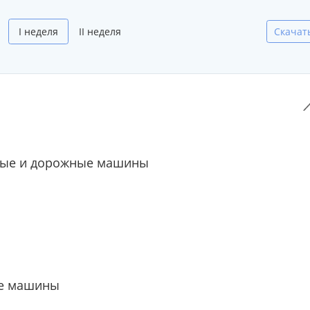
I неделя
II неделя
Скачат
ые и дорожные машины
е машины