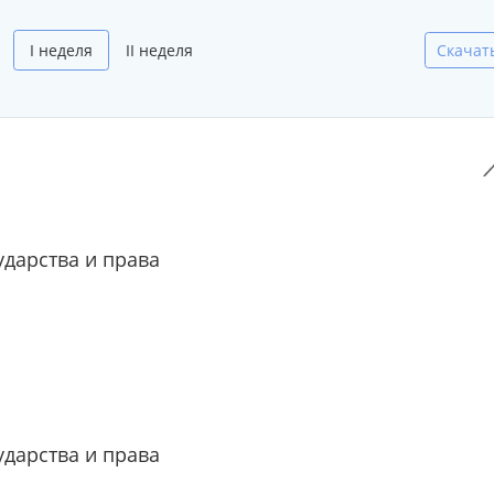
I неделя
II неделя
Скачат
ударства и права
ударства и права