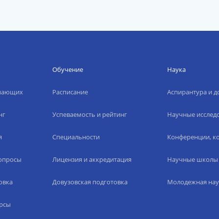
Обучение
Наука
упающих
Расписание
Аспирантура и д
нг
Успеваемость и рейтинг
Научные исслед
я
Специальности
Конференции, ко
вопросы
Лицензия и аккредитация
Научные школы
овка
Довузовская подготовка
Молодежная нау
рсы