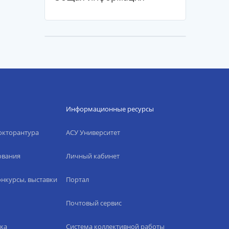
Информационные ресурсы
окторантура
АСУ Университет
ования
Личный кабинет
нкурсы, выставки
Портал
Почтовый сервис
ка
Система коллективной работы