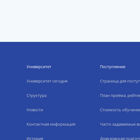
Университет
Поступление
Университет сегодня
Страница для пост
Структура
План приёма, рейти
Новости
Стоимость обучени
Контактная информация
Часто задаваемые 
История
Довузовская подгот