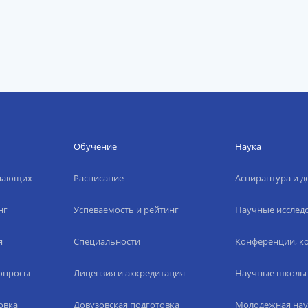
Обучение
Наука
упающих
Расписание
Аспирантура и д
нг
Успеваемость и рейтинг
Научные исслед
я
Специальности
Конференции, ко
вопросы
Лицензия и аккредитация
Научные школы
овка
Довузовская подготовка
Молодежная нау