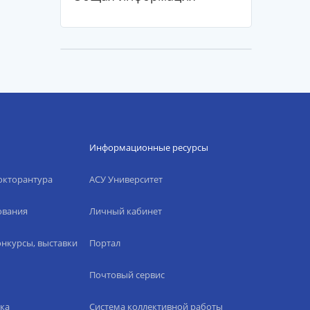
Информационные ресурсы
окторантура
АСУ Университет
ования
Личный кабинет
нкурсы, выставки
Портал
Почтовый сервис
ка
Система коллективной работы