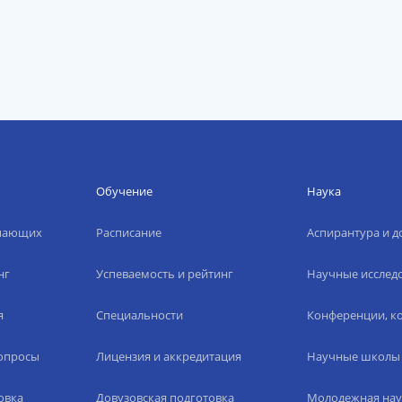
Обучение
Наука
упающих
Расписание
Аспирантура и д
нг
Успеваемость и рейтинг
Научные исслед
я
Специальности
Конференции, ко
вопросы
Лицензия и аккредитация
Научные школы
овка
Довузовская подготовка
Молодежная нау