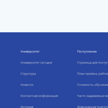
Университет
Поступление
Университет сегодня
Страница для пост
Структура
План приёма, рейти
Новости
Стоимость обучени
Контактная информация
Часто задаваемые 
История
Довузовская подгот