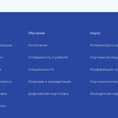
Обучение
Наука
упающих
Расписание
Аспирантура и д
нг
Успеваемость и рейтинг
Научные исслед
я
Специальности
Конференции, ко
вопросы
Лицензия и аккредитация
Научные школы
овка
Довузовская подготовка
Молодежная нау
рсы