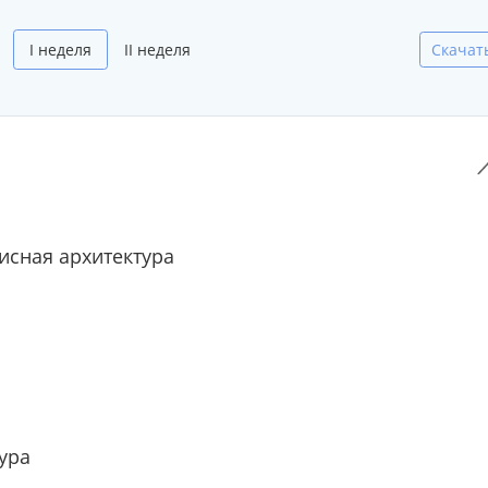
I неделя
II неделя
Скачат
сная архитектура
ура