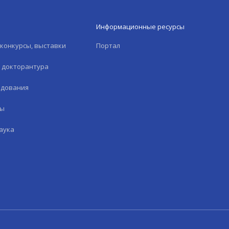
Информационные ресурсы
конкурсы, выставки
Портал
и докторантура
едования
лы
аука