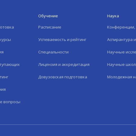
Обучение
Наука
готовка
Расписание
Конференции, 
курсы
Успеваемость и рейтинг
Аспирантура 
ия
Специальности
Научные иссл
ступающих
Лицензия и аккредитация
Научные шко
тинг
Довузовская подготовка
Молодежная н
ния
е вопросы