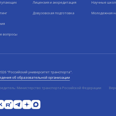
ступающих
Лицензия и аккредитация
Научные шко
тинг
Довузовская подготовка
Молодежная н
ния
е вопросы
2026
"Российский университет транспорта".
едения об образовательной организации
редитель: Министерство транспорта Российской Федерации
Вер