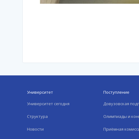
Университет
Поступление
Университет сегодня
Довузовская под
Структура
Олимпиады и кон
Новости
Приёмная комисс