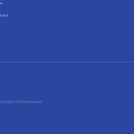
лы
аука
сия для слабовидящих