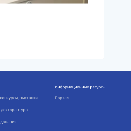
Информационные ресурсы
конкурсы, выставки
Портал
и докторантура
едования