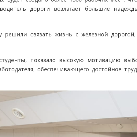
оводитель дороги возлагает большие надеж
му решили связать жизнь с железной дорогой
студенты, показало высокую мотивацию выб
аботодателя, обеспечивающего достойное тру