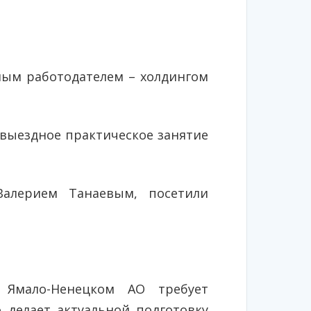
ным работодателем – холдингом
 выездное практическое занятие
Валерием Танаевым, посетили
 Ямало-Ненецком АО требует
 делает актуальной подготовку