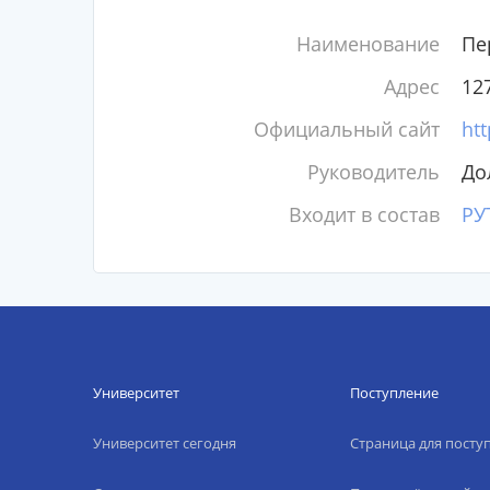
Наименование
Пе
Адрес
127
Официальный сайт
htt
Руководитель
До
Входит в состав
РУ
Университет
Поступление
Университет сегодня
Страница для пост