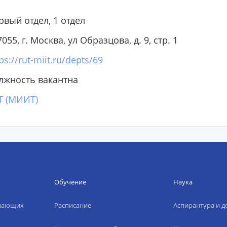
рвый отдел, 1 отдел
055, г. Москва, ул Образцова, д. 9, стр. 1
ps://rut-miit.ru/depts/69
лжность вакантна
Т (МИИТ)
Обучение
Наука
упающих
Расписание
Аспирантура и д