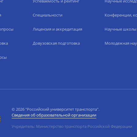
нг
Успеваемость и рейтинг
Научные исслед
я
Специальности
Конференции, ко
вопросы
Лицензия и аккредитация
Научные школы
овка
Довузовская подготовка
Молодежная нау
рсы
© 2026 "Российский университет транспорта".
Сведения об образовательной организации
Учредитель: Министерство транспорта Российской Федерации