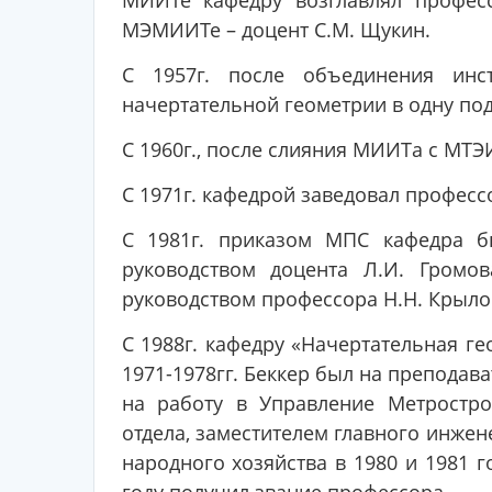
МИИТе кафедру возглавлял професс
МЭМИИТе – доцент С.М. Щукин.
С 1957г. после объединения ин
начертательной геометрии в одну под
С 1960г., после слияния МИИТа с МТЭ
С 1971г. кафедрой заведовал професс
С 1981г. приказом МПС кафедра б
руководством доцента Л.И. Громо
руководством профессора Н.Н. Крыло
С 1988г. кафедру «Начертательная ге
1971-1978гг. Беккер был на преподав
на работу в Управление Метростро
отдела, заместителем главного инжен
народного хозяйства в 1980 и 1981 