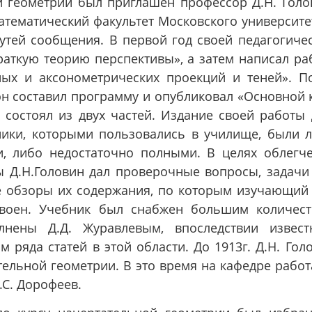
й геометрии был приглашен профессор Д.Н. Голо
тематический факультет Московского университе
утей сообщения. В первой год своей педагогиче
раткую теорию перспективы», а затем написал ра
ных и аксонометрических проекций и теней». П
он составил программу и опубликовал «Основной 
 состоял из двух частей. Издание своей работы 
ники, которыми пользовались в училище, были 
 либо недостаточно полными. В целях облегч
ы Д.Н.Головин дал проверочные вопросы, задачи
е обзоры их содержания, по которым изучающий
своен. Учебник был снабжен большим количес
лнены Д.Д. Журавлевым, впоследствии извес
 ряда статей в этой области. До 1913г. Д.Н. Гол
ельной геометрии. В это время на кафедре работ
.С. Дорофеев.