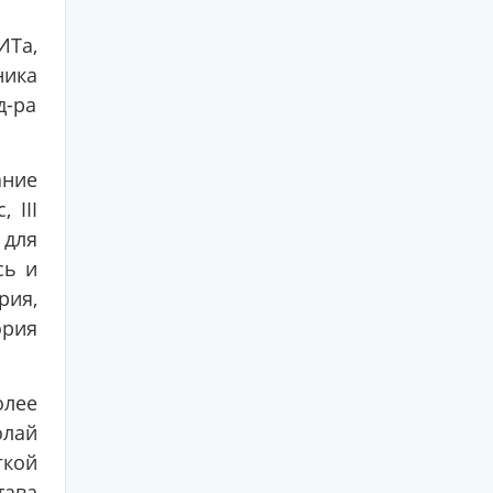
ИТа,
ника
д-ра
ание
 III
 для
сь и
рия,
ория
олее
олай
гкой
тава