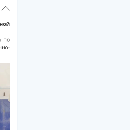
ной
а по
но-