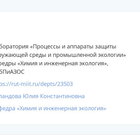
боратория «Процессы и аппараты защиты
ружающей среды и промышленной экологии»
федры «Химия и инженерная экология»,
бПиАЗОС
ps://rut-miit.ru/depts/23503
ландова Юлия Константиновна
федра «Химия и инженерная экология»