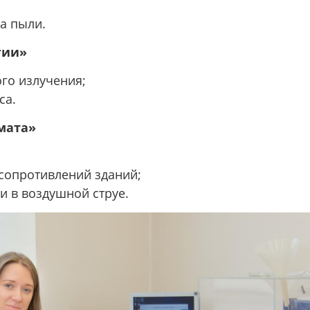
а пыли.
гии»
го излучения;
са.
мата»
сопротивлений зданий;
и в воздушной струе.