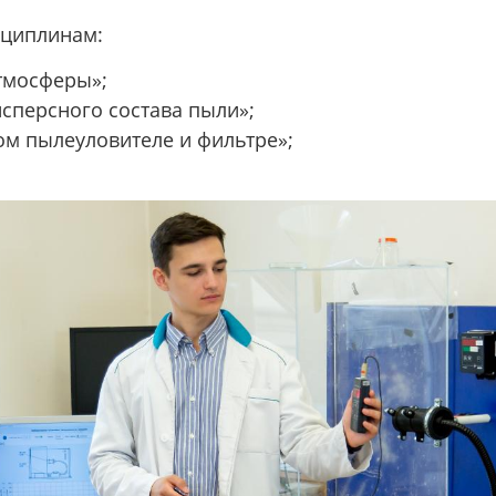
сциплинам:
тмосферы»;
сперсного состава пыли»;
м пылеуловителе и фильтре»;