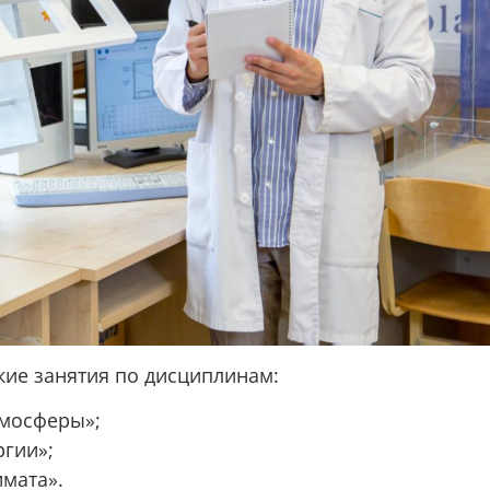
кие занятия по дисциплинам:
тмосферы»;
гии»;
мата».