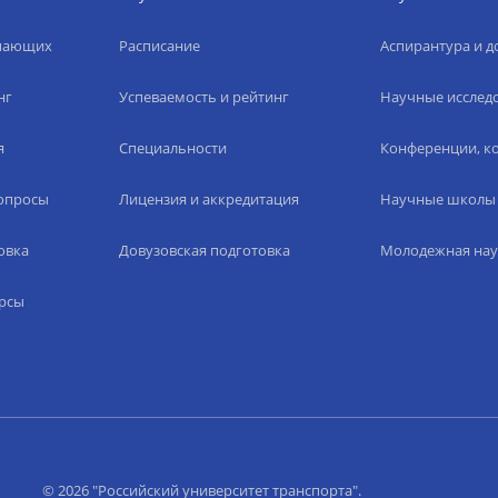
упающих
Расписание
Аспирантура и д
нг
Успеваемость и рейтинг
Научные исслед
я
Специальности
Конференции, ко
вопросы
Лицензия и аккредитация
Научные школы
овка
Довузовская подготовка
Молодежная нау
рсы
© 2026 "Российский университет транспорта".