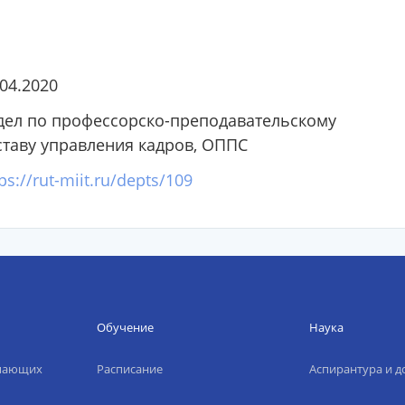
.04.2020
дел по профессорско-преподавательскому
ставу управления кадров, ОППС
ps://rut-miit.ru/depts/109
Обучение
Наука
упающих
Расписание
Аспирантура и д