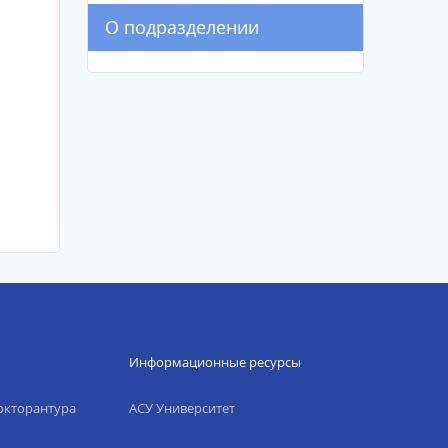
О подразделении
Информационные ресурсы
окторантура
АСУ Университет