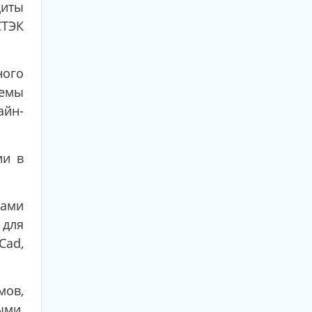
иты
СТЭК
ного
темы
айн-
ии в
дами
для
Cad,
мов,
ыми,