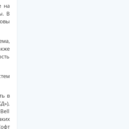
е на
ы. В
новы
ема,
акже
сть
тем
ть в
»),
Bell
аких
Софт