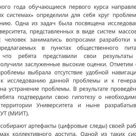
бного года обучающиеся первого курса направл
ких системах» определили для себя круг пробле
ению. Одна из задач была посвящена исследов
верситета, представленных в виде систем массо
х человек занимались вопросами разработки 
редлагаемых в пунктах общественного пита
, что ребята представили свои результаты
получили заслуженные высокие оценки. Отметим
 проблемы выбрала отсутствие удобной навигац
а к исследованию данной проблемы и к генер
на устранение проблемы. В результате проведё
бята подтвердили свою гипотезу о необходим
 территории Университета и ныне разрабаты
УТ (МИИТ).
 собирают артефакты (цифровые следы) своей ра
мах коллективного доступа. Одной из таких си