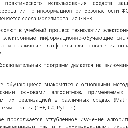
практического использования средств защ
ребований по информационной безопасности Ф
меняется среда моделирования GNS3.
дряют в учебный процесс технологии электрон
е электронные информационно-обучающие сис
yterHub и различные платформы для проведения онл
s.
образовательных программ делается на включен
те обучающиеся знакомятся с основными мето
ескими основами алгоритмов, применяемых 
ем, их реализацией в различных средах (Math
ммирования (С++, С#, Python).
ре продолжается углублённое изучение алгорит
азмеченными, так и с неразмеченными данн