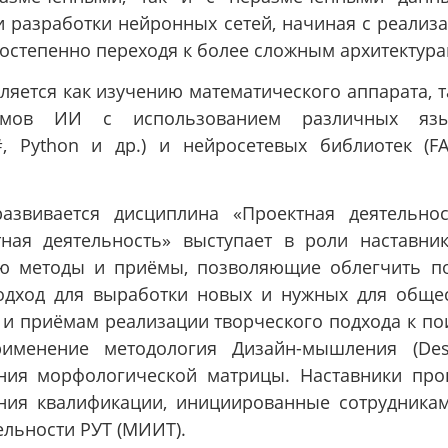
 разработки нейронных сетей, начиная с реализ
остепенно переходя к более сложным архитектура
яется как изучению математического аппарата, т
итмов ИИ с использованием различных язы
#, Python и др.) и нейросетевых библиотек (F
звивается дисциплина «Проектная деятельнос
ная деятельность» выступает в роли наставни
ю методы и приёмы, позволяющие облегчить п
подход для выработки новых и нужных для обще
 и приёмам реализации творческого подхода к по
именение методология Дизайн-мышления (Des
вания морфологической матрицы. Наставники пр
ия квалификации, инициированные сотрудника
ельности РУТ (МИИТ).