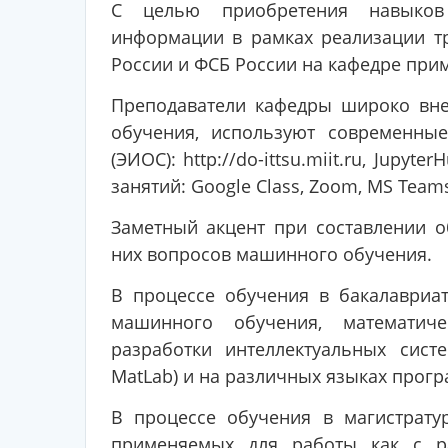
C целью приобретения навыков 
информации в рамках реализации т
России и ФСБ России на кафедре при
Преподаватели кафедры широко вне
обучения, используют современны
(ЭИОС): http://do-ittsu.miit.ru, Jup
занятий: Google Class, Zoom, MS Team
Заметный акцент при составлении 
них вопросов машинного обучения.
В процессе обучения в бакалавриа
машинного обучения, математич
разработки интеллектуальных сист
MatLab) и на различных языках програ
В процессе обучения в магистрату
применяемых для работы как с р