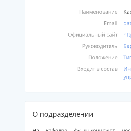
Наименование
Ка
Email
da
Официальный сайт
htt
Руководитель
Ба
Положение
Ти
Входит в состав
Ин
уп
О подразделении
На кафедре функционируют нес