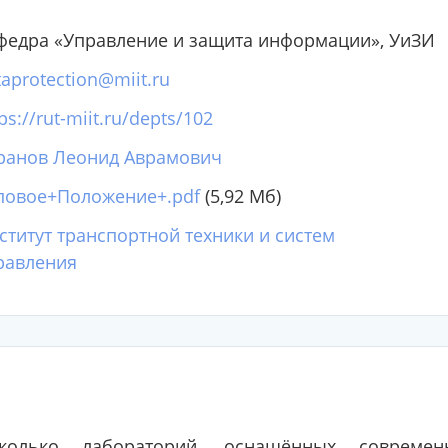
федра «Управление и защита информации», УиЗИ
taprotection@miit.ru
ps://rut-miit.ru/depts/102
ранов Леонид Аврамович
повое+Положение+.pdf
(5,92 Мб)
ститут транспортной техники и систем
равления
колько лабораторий, оснащённых современ