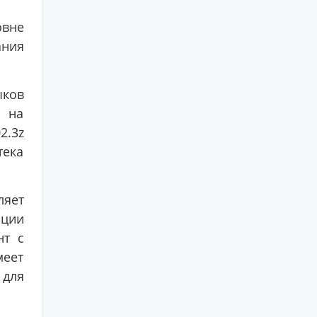
овне
ания
ыков
х на
2.3z
тека
ляет
ции
нт с
меет
 для