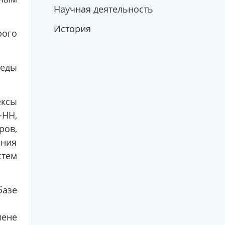
Научная деятельность
История
рого
еды
ексы
-НН,
ров,
ения
стем
базе
мене