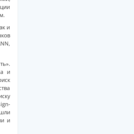
ации
м.
ак и
ков
ANN,
ть».
ка и
оиск
ства
иску
ign-
ошли
ми и