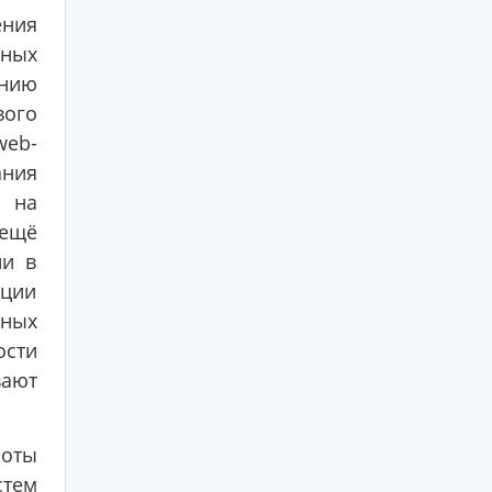
ения
мных
анию
вого
web-
ния
 на
 ещё
ии в
ации
нных
ости
вают
боты
стем