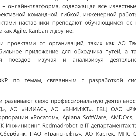
o – онлайн-платформа, содержащая все известны
ективной командной, гибкой, инженерной работ
ектами наставники преподают обучающимся ос
как Agile, Kanban и другие.
и проектами от организаций, таких как АО Тв
ильное приложение для обходчика путей, а т
я поездов, изучая и анализируя деятельно
КР по темам, связанным с разработкой сис
и развивают свою профессиональную деятельнос
», АО «НИИАС», АО «ВНИИЖТ», ГВЦ ОАО «РЖД
рпорации «Росатом», Aplana SoftWare, AMDOcs, 
КСК-Инжиниринг, Redmadrobot, в IT департаментах т
 Сбербанк, ПАО «Транснефть», АО Картек, МПС 